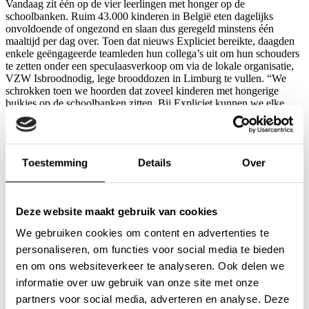
Vandaag zit één op de vier leerlingen met honger op de
schoolbanken. Ruim 43.000 kinderen in België eten dagelijks
onvoldoende of ongezond en slaan dus geregeld minstens één
maaltijd per dag over. Toen dat nieuws Expliciet bereikte, daagden
enkele geëngageerde teamleden hun collega’s uit om hun schouders
te zetten onder een speculaasverkoop om via de lokale organisatie,
VZW Isbroodnodig, lege brooddozen in Limburg te vullen. “We
schrokken toen we hoorden dat zoveel kinderen met hongerige
buikjes op de schoolbanken zitten. Bij Expliciet kunnen we elke
middag onze voeten onder tafel schuiven en genieten van een
uitgebreide broodmaaltijd, dankzij huismoeder Greta. Je gaat er al
snel vanuit dat dat voor iedereen vanzelfsprekend is, maar helaas is
dat niet zo.
Toestemming
Details
Over
We hebben ook bewust voor een goed doel uit de buurt gekozen,
omdat je dus niet alleen in de grote steden met armoede
geconfronteerd wordt. Het is veel dichterbij huis dan we zouden
denken.” – Liesbeth Vrolix, HR-manager Expliciet
Deze website maakt gebruik van cookies
De nabije omgeving van het veertig koppige marketingteam heeft
We gebruiken cookies om content en advertenties te
het geweten: de marketingexperten verkochten massaal veel
personaliseren, om functies voor social media te bieden
speculaas aan familie, vrienden, kennissen, … en zamelden €5000,-
in. De zaakvoerders van Expliciet waren zwaar onder de indruk en
en om ons websiteverkeer te analyseren. Ook delen we
besloten er nog €2500,- bovenop te doen. Team Expliciet kon op die
informatie over uw gebruik van onze site met onze
manier het mooie bedrag van € 7500,- aan Marijke Lambreights,
partners voor social media, adverteren en analyse. Deze
bezielster van VZW Isbroodnodig overhandigden.