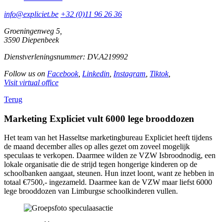
info@expliciet.be
+32 (0)11 96 26 36
Groeningenweg 5,
3590 Diepenbeek
Dienstverleningsnummer: DV.A219992
Follow us on
Facebook
,
Linkedin
,
Instagram
,
Tiktok
,
Visit virtual office
Terug
Marketing Expliciet vult 6000 lege brooddozen
Het team van het Hasseltse marketingbureau Expliciet heeft tijdens
de maand december alles op alles gezet om zoveel mogelijk
speculaas te verkopen. Daarmee wilden ze VZW Isbroodnodig, een
lokale organisatie die de strijd tegen hongerige kinderen op de
schoolbanken aangaat, steunen. Hun inzet loont, want ze hebben in
totaal €7500,- ingezameld. Daarmee kan de VZW maar liefst 6000
lege brooddozen van Limburgse schoolkinderen vullen.