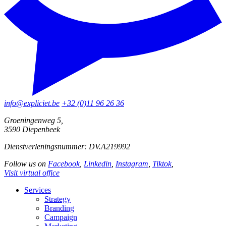
info@expliciet.be
+32 (0)11 96 26 36
Groeningenweg 5,
3590 Diepenbeek
Dienstverleningsnummer: DV.A219992
Follow us on
Facebook
,
Linkedin
,
Instagram
,
Tiktok
,
Visit virtual office
Services
Strategy
Branding
Campaign