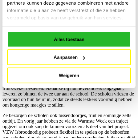
“Zodra jullie het bedrag bekend maakten, was ik echt sprakeloos.
partners kunnen deze gegevens combineren met andere
De inspanningen van jullie team tonen dat er nog positieve en
informatie die u aan ze heeft verstrekt of die ze hebben
warme gestes bestaan, want dit bedrag is echt uitzonderlijk. Een
verzameld op basis van uw gebruik van hun services.
dikke merci, ook van alle scholen en kinderen. We kunnen met het
bedrag 6000 brooddozen vullen en dat is veel, heel veel!” – Marijke
Lambreights, bezielster van VZW Isbroodnodig
Alles toestaan
Volle brooddozen, blije schoolkinderen
Aanpassen
VZW Isbroodnodig vult op meer dan 20 Limburgse scholen
brooddozen met boterhammen, beleg en yoghurt. De scholen
Weigeren
bezorgen hen maandelijks een bestellijst die de leden van
Isbroodnodig op hun beurt bij Colruyt via Collect&Go en een lokale
fruitkweker bestellen. Nadat ze bij hun leveranciers langsgaan,
leveren ze binnen de twee uur aan de school. De scholen vriezen de
voorraad op hun beurt in, zodat ze steeds lekkers voorradig hebben
om hongerige maagjes te stillen.
Ze bezorgen de scholen ook tussendoortjes, fruit en sommige zelfs
ontbijt. En vorig jaar hebben ze via de Warmste Week een traject
opgezet om ook soep te kunnen voorzien als deel van het project.
VZW Isbroodnodig probeert flexibel in te spelen op de behoeften
van scholen, dus als er nood is aan andere producten, kijken ze altijd