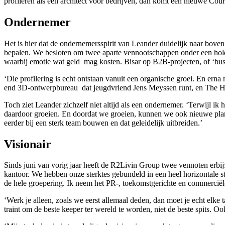
profileren als een architect voor bedrijven, dan komt een nieuwe Cour
Ondernemer
Het is hier dat de ondernemersspirit van Leander duidelijk naar bov
bepalen. We besloten om twee aparte vennootschappen onder een holding 
waarbij emotie wat geld mag kosten. Bisar op B2B-projecten, of ‘busin
‘Die profilering is echt ontstaan vanuit een organische groei. En ern
end 3D-ontwerpbureau dat jeugdvriend Jens Meyssen runt, en The Home
Toch ziet Leander zichzelf niet altijd als een ondernemer. ‘Terwijl ik 
daardoor groeien. En doordat we groeien, kunnen we ook nieuwe plan
eerder bij een sterk team bouwen en dat geleidelijk uitbreiden.’
Visionair
Sinds juni van vorig jaar heeft de R2Livin Group twee vennoten erb
kantoor. We hebben onze sterktes gebundeld in een heel horizontale st
de hele groepering. Ik neem het PR-, toekomstgerichte en commerciële g
‘Werk je alleen, zoals we eerst allemaal deden, dan moet je echt elke t
traint om de beste keeper ter wereld te worden, niet de beste spits. Oo