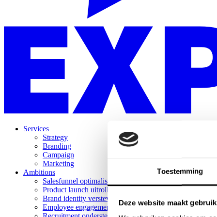
Services
Strategy
Branding
Campaign
Marketing
Toestemming
Ambitions
Salesfunnel optimaliseren
Product launch uitrollen
Brand identity verstevigen
Deze website maakt gebruik
Employee engagement versterken
Recruitment ondersteunen