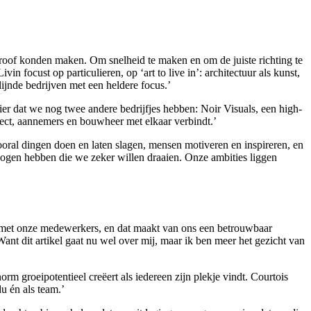
proof konden maken. Om snelheid te maken en om de juiste richting te
 focust op particulieren, op ‘art to live in’: architectuur als kunst,
ijnde bedrijven met een heldere focus.’
nier dat we nog twee andere bedrijfjes hebben: Noir Visuals, een high-
ect, aannemers en bouwheer met elkaar verbindt.’
 vooral dingen doen en laten slagen, mensen motiveren en inspireren, en
ogen hebben die we zeker willen draaien. Onze ambities liggen
s met onze medewerkers, en dat maakt van ons een betrouwbaar
ant dit artikel gaat nu wel over mij, maar ik ben meer het gezicht van
rm groeipotentieel creëert als iedereen zijn plekje vindt. Courtois
u én als team.’