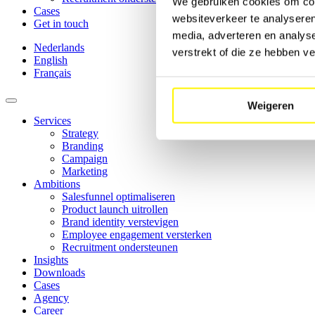
We gebruiken cookies om cont
Cases
websiteverkeer te analyseren
Get in touch
media, adverteren en analys
Nederlands
verstrekt of die ze hebben v
English
Français
Weigeren
Services
Strategy
Branding
Campaign
Marketing
Ambitions
Salesfunnel optimaliseren
Product launch uitrollen
Brand identity verstevigen
Employee engagement versterken
Recruitment ondersteunen
Insights
Downloads
Cases
Agency
Career