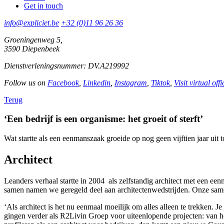
Get in touch
info@expliciet.be
+32 (0)11 96 26 36
Groeningenweg 5,
3590 Diepenbeek
Dienstverleningsnummer: DV.A219992
Follow us on
Facebook
,
Linkedin
,
Instagram
,
Tiktok
,
Visit virtual offi
Terug
‘Een bedrijf is een organisme: het groeit of sterft’
Wat startte als een eenmanszaak groeide op nog geen vijftien jaar uit 
Architect
Leanders verhaal startte in 2004 als zelfstandig architect met een een
samen namen we geregeld deel aan architectenwedstrijden. Onze samen
‘Als architect is het nu eenmaal moeilijk om alles alleen te trekken. 
gingen verder als R2Livin Groep voor uiteenlopende projecten: van he