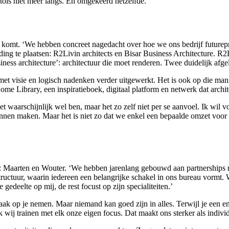
tois niet meer langs. En omgekeerd hetzelfde.’
en komt. ‘We hebben concreet nagedacht over hoe we ons bedrijf future
te plaatsen: R2Livin architects en Bisar Business Architecture. R2Livin
ess architecture’: architectuur die moet renderen. Twee duidelijk afgel
a met visie en logisch nadenken verder uitgewerkt. Het is ook op die ma
 Library, een inspiratieboek, digitaal platform en netwerk dat archit
het waarschijnlijk wel ben, maar het zo zelf niet per se aanvoel. Ik wil
nen maken. Maar het is niet zo dat we enkel een bepaalde omzet voor 
ij: Maarten en Wouter. ‘We hebben jarenlang gebouwd aan partnership
ructuur, waarin iedereen een belangrijke schakel in ons bureau vormt. W
edeelte op mij, de rest focust op zijn specialiteiten.’
aak op je nemen. Maar niemand kan goed zijn in alles. Terwijl je een eno
k wij trainen met elk onze eigen focus. Dat maakt ons sterker als individ