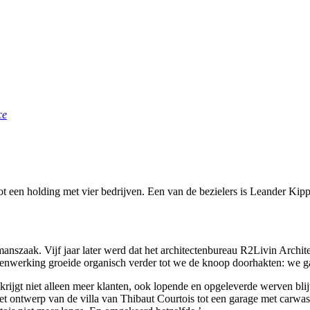
ce
tot een holding met vier bedrijven. Een van de bezielers is Leander Kip
manszaak. Vijf jaar later werd dat het architectenbureau R2Livin Archit
werking groeide organisch verder tot we de knoop doorhakten: we gaan
Je krijgt niet alleen meer klanten, ook lopende en opgeleverde werven bl
t ontwerp van de villa van Thibaut Courtois tot een garage met carwas